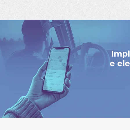
Impl
e el