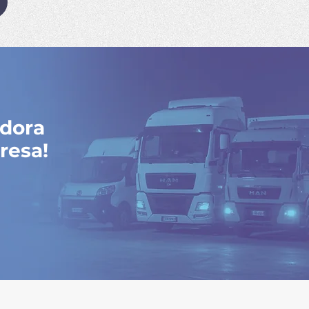
adora
resa!