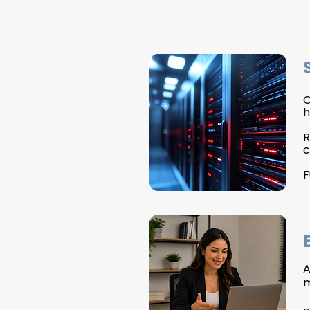
C
h
R
c
F
m