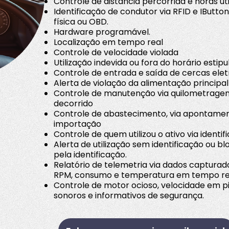
Controle de distância percorrida e horas uti
Identificação de condutor via RFID e IButton.
física ou OBD.
Hardware programável.
Localização em tempo real
Controle de velocidade violada
Utilização indevida ou fora do horário estip
Controle de entrada e saída de cercas elet
Alerta de violação da alimentação principal
Controle de manutenção via quilometragem
decorrido
Controle de abastecimento, via apontamen
importação
Controle de quem utilizou o ativo via identi
Alerta de utilização sem identificação ou bl
pela identificação.
Relatório de telemetria via dados capturad
RPM, consumo e temperatura em tempo re
Controle de motor ocioso, velocidade em pi
sonoros e informativos de segurança.