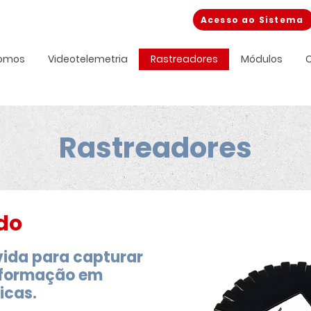
Acesso ao Sistema
omos
Videotelemetria
Rastreadores
Módulos
C
Rastreadores
do
ida para capturar
nformação em
icas.