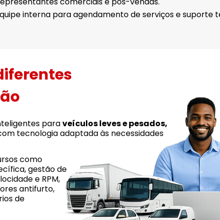
epresentantes comerciais e pós-vendas.
quipe interna para agendamento de serviços e suporte t
diferentes
ção
nteligentes para
veículos leves e pesados,
 com tecnologia adaptada às necessidades
ursos como
cífica, gestão de
locidade e RPM,
res antifurto,
rios de