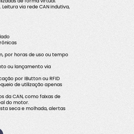
lizadas de forma virtual.
 Leitura via rede CAN indutiva,
ulado
rônicas
, por horas de uso ou tempo
to ou lançamento via
ficação por IButton ou RFID
oqueio de utilização apenas
os da CAN, como faixas de
al do motor.
sta seca e molhada, alertas