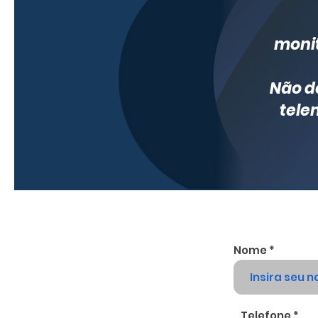
monit
Não de
tele
Nome
Telefone