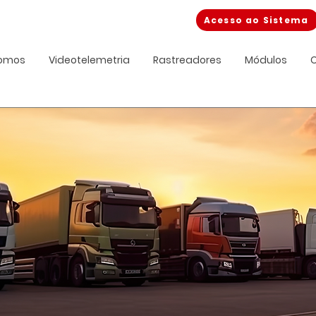
Acesso ao Sistema
omos
Videotelemetria
Rastreadores
Módulos
C