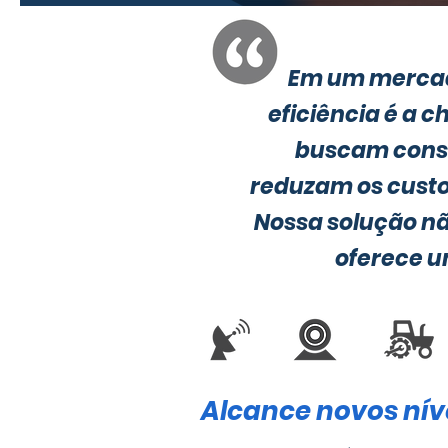
Em um mercado
eficiência é a c
buscam const
reduzam os custos
Nossa solução nã
oferece u
Alcance novos níve