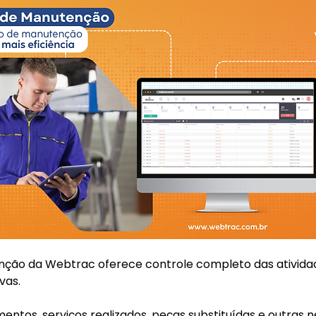
ção da Webtrac oferece controle completo das ativida
vas.
entos, serviços realizados, peças substituídas e outras n