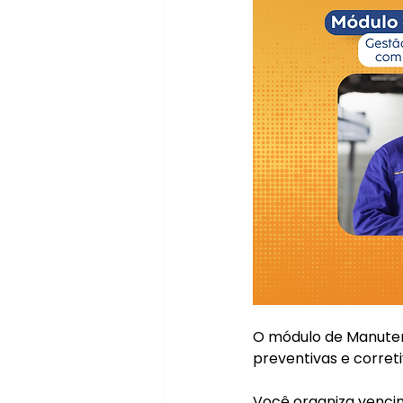
O módulo de Manuten
preventivas e correti
Você organiza vencim