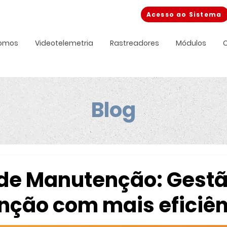
Acesso ao Sistema
omos
Videotelemetria
Rastreadores
Módulos
C
Blog
de Manutenção: Gestã
ção com mais eficiên