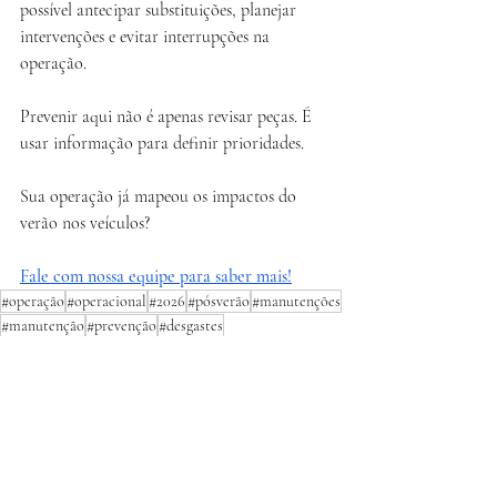
possível antecipar substituições, planejar 
intervenções e evitar interrupções na 
operação.
Prevenir aqui não é apenas revisar peças. É 
usar informação para definir prioridades.
Sua operação já mapeou os impactos do 
verão nos veículos?
Fale com nossa equipe para saber mais!
#operação
#operacional
#2026
#pósverão
#manutenções
#manutenção
#prevenção
#desgastes
#manutençãopreventiva
Manutenções